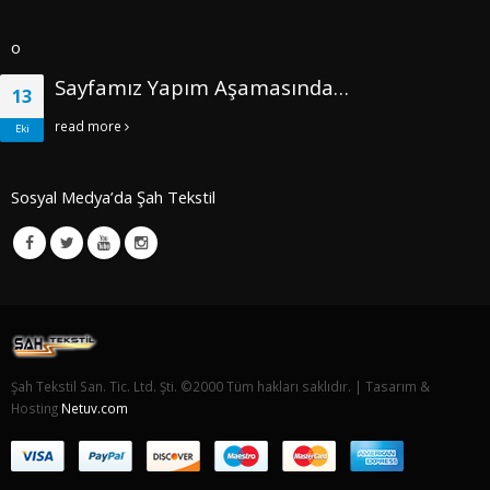
o
Sayfamız Yapım Aşamasında…
13
read more
Eki
Sosyal Medya’da Şah Tekstil
Şah Tekstil San. Tic. Ltd. Şti. ©2000 Tüm hakları saklıdır. | Tasarım &
Hosting
Netuv.com