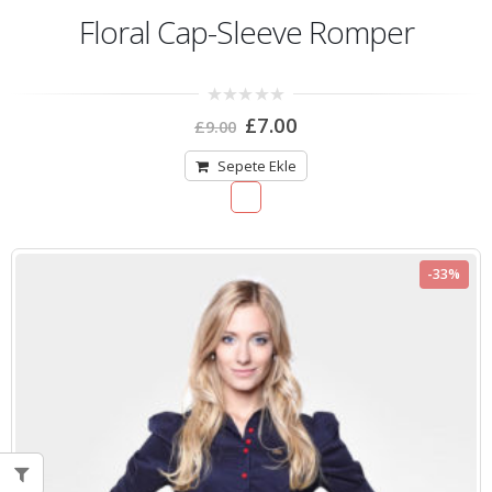
Floral Cap-Sleeve Romper
0
£
7.00
£
9.00
out
of
5
Sepete Ekle
-33%