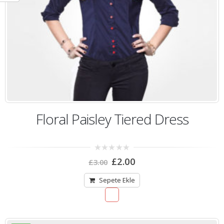
Floral Paisley Tiered Dress
0
£
2.00
£
3.00
out
of
5
Sepete Ekle