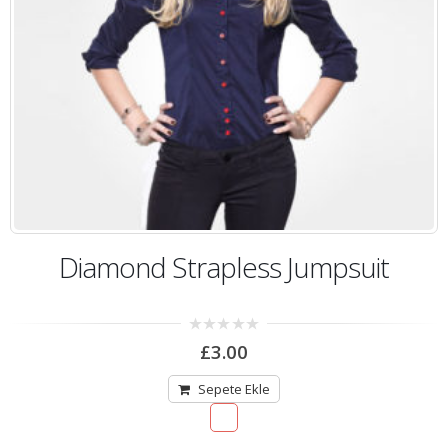
Diamond Strapless Jumpsuit
0
£
3.00
out
of
5
Sepete Ekle