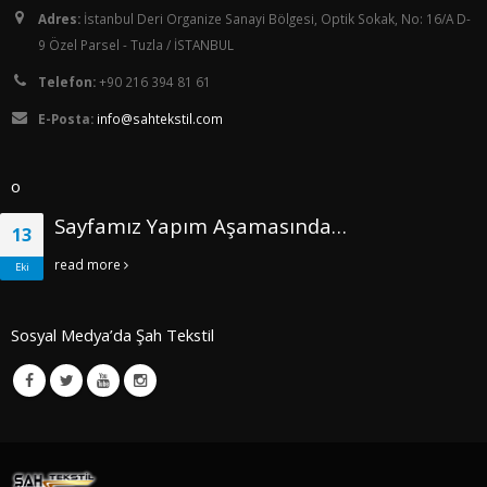
Adres:
İstanbul Deri Organize Sanayi Bölgesi, Optik Sokak, No: 16/A D-
9 Özel Parsel - Tuzla / İSTANBUL
Telefon:
+90 216 394 81 61
E-Posta:
info@sahtekstil.com
o
Sayfamız Yapım Aşamasında…
13
read more
Eki
Sosyal Medya’da Şah Tekstil